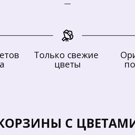
етов 
Только свежие 
Ори
са
цветы
по
КОРЗИНЫ С ЦВЕТАМ