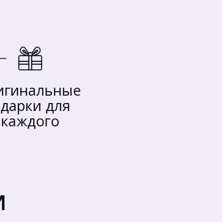
гинальные 
дарки для  
каждого
И