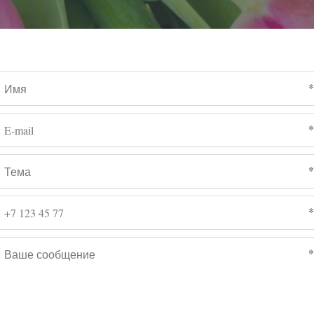
*
*
*
*
*